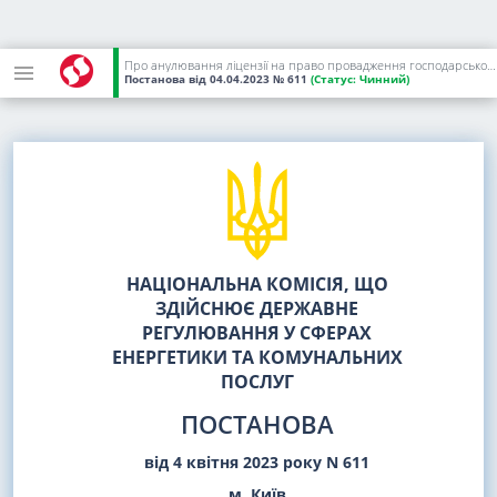
Про анулювання ліцензії на право провадження господарської діяльності з виробництва електричної енергії, виданої ФОП ПЕРЕСАДЬКУ Р. В., та визнання такою, що втратила чинність, постанови Національної комісії, що здійснює державне регулювання у сферах енергетики та комунальних послуг, від 19 липня 2018 року N 721
Постанова
від 04.04.2023
№ 611
(Статус:
Чинний)
НАЦІОНАЛЬНА КОМІСІЯ, ЩО
ЗДІЙСНЮЄ ДЕРЖАВНЕ
РЕГУЛЮВАННЯ У СФЕРАХ
ЕНЕРГЕТИКИ ТА КОМУНАЛЬНИХ
ПОСЛУГ
ПОСТАНОВА
від 4 квітня 2023 року N 611
м. Київ