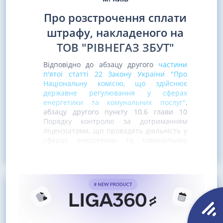
Про розстрочення сплати
штрафу, накладеного на
ТОВ "РІВНЕГАЗ ЗБУТ"
Відповідно до абзацу другого
частини
п'ятої статті 22 Закону України "Про
Національну комісію, що здійснює
державне регулювання у сферах
енергетики та комунальних послуг"
,
абзацу другого пункту 10.6 глави 10
Порядку контролю за дотриманням
ліцензіатами, що провадять діяльність у
сферах енергетики та комунальних
послуг, законодавства