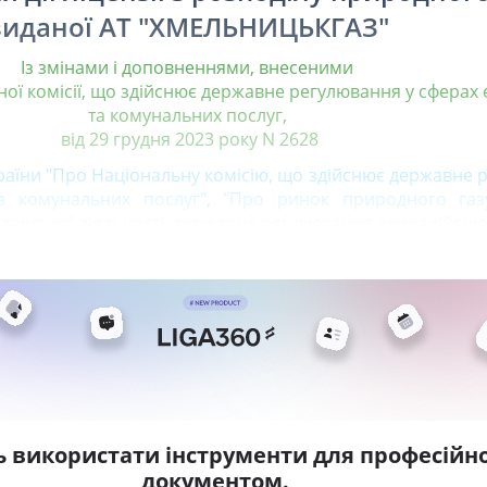
виданої АТ "ХМЕЛЬНИЦЬКГАЗ"
Із змінами і доповненнями, внесеними
ї комісії, що здійснює державне регулювання у сферах
та комунальних послуг,
від 29 грудня 2023 року N 2628
раїни "Про Національну комісію, що здійснює державне
а комунальних послуг"
,
"Про ринок природного газ
одарської діяльності, державне регулювання яких здійсню
ь використати інструменти для професійно
документом.