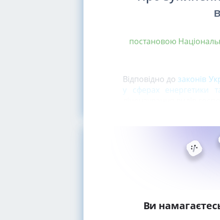
постановою Національно
Відповідно до
законів Ук
у сферах енергетики т
ліцензування видів госп
Ви намагаєтес