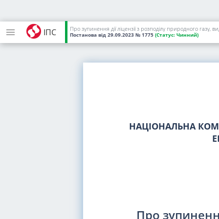
Про зупинення дії ліцензії з розподілу природного газу,
ІПС
Постанова
від 29.09.2023
№ 1775
(Статус:
Чинний)
НАЦІОНАЛЬНА КОМІ
Е
Про зупинення