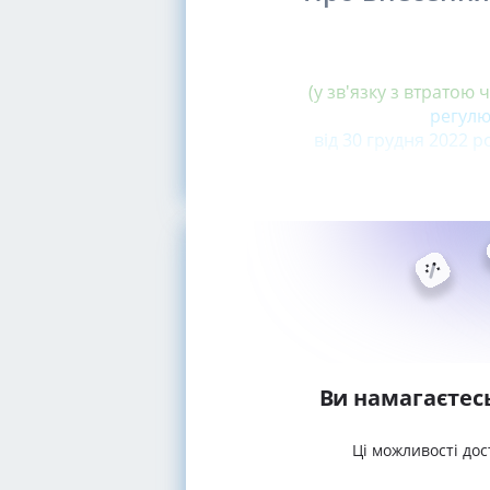
(у зв'язку з втратою 
регулю
від 30 грудня 2022 р
Ви намагаєтес
Ці можливості дос