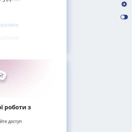
державне
здійснює
ї роботи з
айте доступ