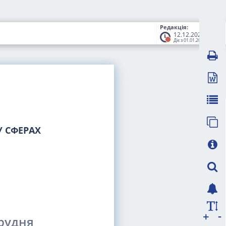
Редакція:
12.12.2023
Діє з 01.01.2024
 СФЕРАХ
-
+
грудня