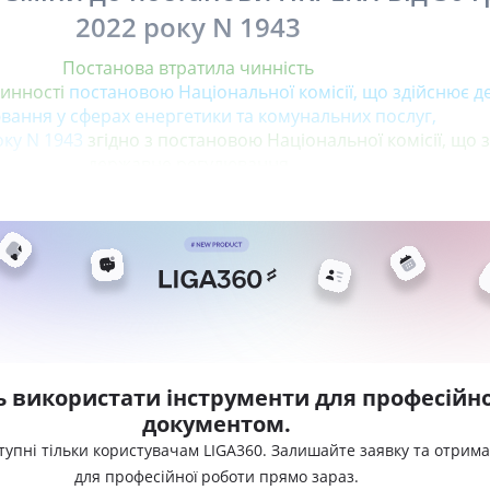
2022 року N 1943
Постанова втратила чинність
чинності
постановою Національної комісії, що здійснює 
вання у сферах енергетики та комунальних послуг,
оку N 1943
згідно з постановою Національної комісії, що 
державне регулювання
ь використати інструменти для професійно
документом.
тупні тільки користувачам LIGA360. Залишайте заявку та отрим
для професійної роботи прямо зараз.