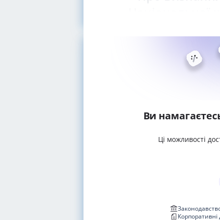
Національної к
Ви намагаєтес
Ці можливості дос
Законодавство
Корпоративні