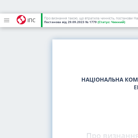
Про визнання такою, що втратила чинність, постанови Нац
ІПС
Постанова
від 29.09.2023
№ 1779
(Статус:
Чинний)
НАЦІОНАЛЬНА КОМІ
Е
Про визнання