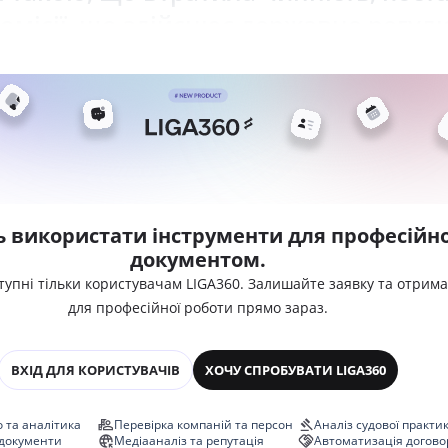
омісії, що здійснює державне регу
ь використати інструменти для професійно
документом.
тупні тільки користувачам LIGA360. Залишайте заявку та отрим
для професійної роботи прямо зараз.
ВХІД ДЛЯ КОРИСТУВАЧІВ
ХОЧУ СПРОБУВАТИ LIGA360
 та аналітика
Перевірка компаній та персон
Аналіз судової практи
 документи
Медіааналіз та репутація
Автоматизація догово