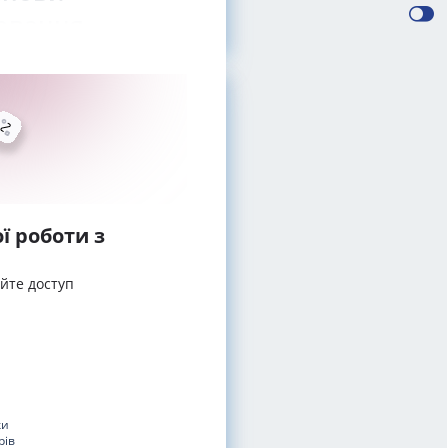
лювання
ї роботи з
айте доступ
ки
рів