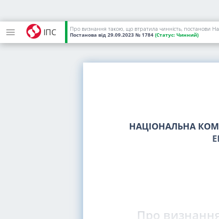
Про визнання такою, що втратила чинність, постанови Нац
ІПС
Постанова
від 29.09.2023
№ 1784
(Статус:
Чинний)
НАЦІОНАЛЬНА КОМІ
Е
Про визнання