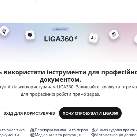
омісії, що здійснює державне регу
ь використати інструменти для професійно
документом.
тупні тільки користувачам LIGA360. Залишайте заявку та отрим
для професійної роботи прямо зараз.
ВХІД ДЛЯ КОРИСТУВАЧІВ
ХОЧУ СПРОБУВАТИ LIGA360
 та аналітика
Перевірка компаній та персон
Аналіз судової практи
 документи
Медіааналіз та репутація
Автоматизація догово