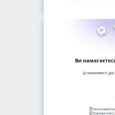
Національної к
Ви намагаєтес
Ці можливості дос
Законодавство
Корпоративні