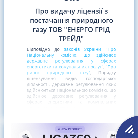
Про видачу ліцензії з
постачання природного
газу ТОВ "ЕНЕРГО ГРІД
ТРЕЙД"
Відповідно до
законів України "Про
Національну комісію, що здійснює
державне регулювання у сферах
енергетики та комунальних послуг"
,
"Про
ринок природного газу"
, Порядку
ліцензування видів господарської
діяльності, державне регулювання яких
здійснюється Національною комісією, що
здійснює державне регулювання у
сферах енергетики та комунальних
послуг, затвердженого