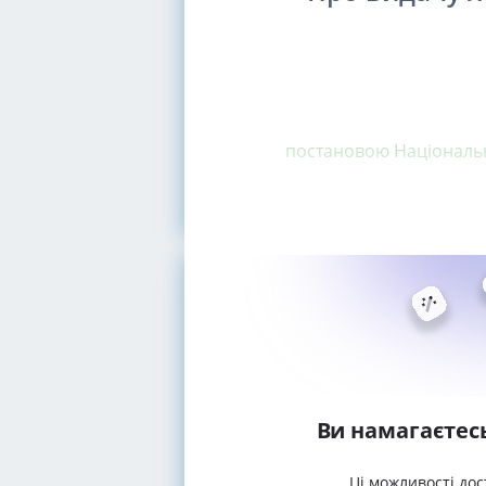
постановою Національно
Ви намагаєтес
Ці можливості дос