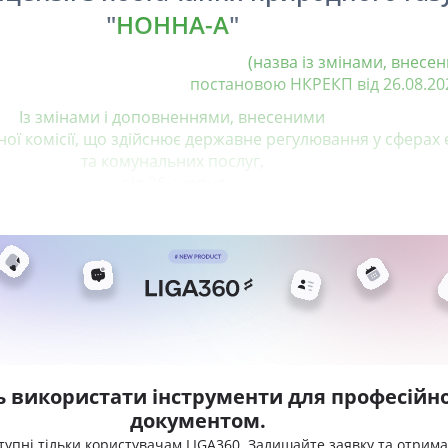
"
НОННА-А
"
(назва із змінами, внесен
постановою НКРЕКП від 26.08.202
Із змінами і доповненнями, внесеними
ї комісії, що здійснює державне регулювання у сферах
та комунальних послуг,
від 26 серпня
ь використати інструменти для професійно
документом.
тупні тільки користувачам LIGA360. Залишайте заявку та отрим