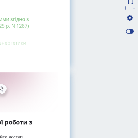
-
+
ими згідно з
5 р. N 1287)
 енергетики
ї роботи з
айте доступ