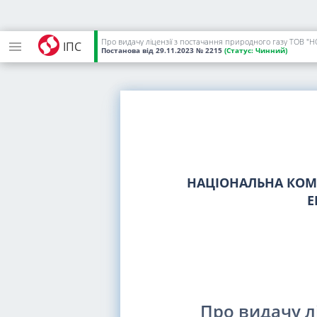
Про видачу ліцензії з постачання природного газу ТОВ "
ІПС
Постанова
від 29.11.2023
№ 2215
(Статус:
Чинний)
НАЦІОНАЛЬНА КОМІ
Е
Про видачу л