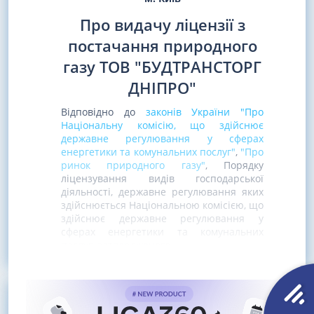
Про видачу ліцензії з
постачання природного
газу ТОВ "БУДТРАНСТОРГ
ДНІПРО"
Відповідно до
законів України "Про
Національну комісію, що здійснює
державне регулювання у сферах
енергетики та комунальних послуг"
,
"Про
ринок природного газу"
, Порядку
ліцензування видів господарської
діяльності, державне регулювання яких
здійснюється Національною комісією, що
здійснює державне регулювання у
сферах енергетики та комунальних
послуг, затвердженого