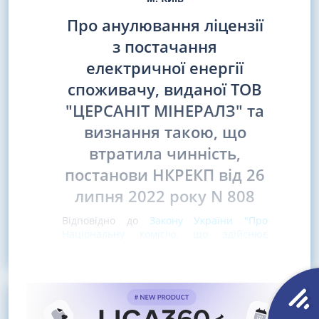
Про анулювання ліцензії
з постачання
електричної енергії
споживачу, виданої ТОВ
"ЦЕРСАНІТ МІНЕРАЛЗ" та
визнання такою, що
втратила чинність,
постанови НКРЕКП від 26
липня 2022 року N 808
Відповідно до
Закону України "Про
Національну комісію, що здійснює
державне регулювання