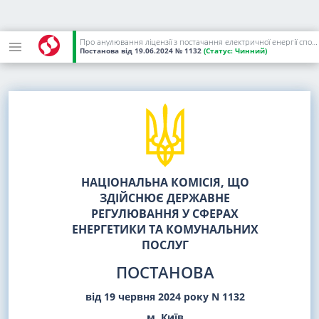
Про анулювання ліцензії з постачання електричної енергії споживачу, виданої ТОВ "ЦЕРСАНІТ МІНЕРАЛЗ" та визнання такою, що втратила чинність, постанови НКРЕКП від 26 липня 2022 року N 808
Постанова
від 19.06.2024
№ 1132
(Статус:
Чинний)
НАЦІОНАЛЬНА КОМІСІЯ, ЩО
ЗДІЙСНЮЄ ДЕРЖАВНЕ
РЕГУЛЮВАННЯ У СФЕРАХ
ЕНЕРГЕТИКИ ТА КОМУНАЛЬНИХ
ПОСЛУГ
ПОСТАНОВА
від 19 червня 2024 року N 1132
м. Київ