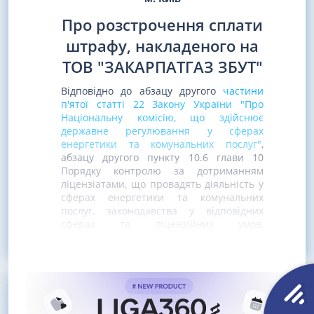
Про розстрочення сплати
штрафу, накладеного на
ТОВ "ЗАКАРПАТГАЗ ЗБУТ"
Відповідно до абзацу другого
частини
п'ятої статті 22 Закону України "Про
Національну комісію, що здійснює
державне регулювання у сферах
енергетики та комунальних послуг"
,
абзацу другого пункту 10.6 глави 10
Порядку контролю за дотриманням
ліцензіатами, що провадять діяльність у
сферах енергетики та комунальних
послуг, законодавства у відповідних
сферах та ліцензійних умов,
затвердженого