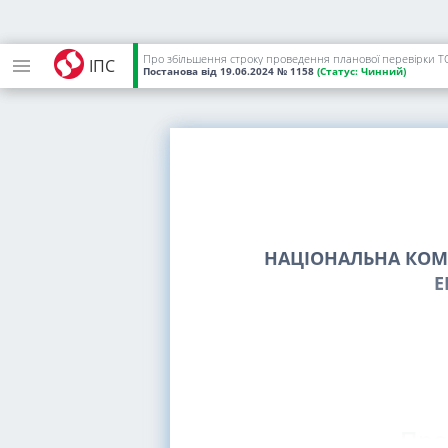
Про збільшення строку проведення планової перевірки 
ІПС
Постанова
від 19.06.2024
№ 1158
(Статус:
Чинний)
НАЦІОНАЛЬНА КОМІ
Е
Про