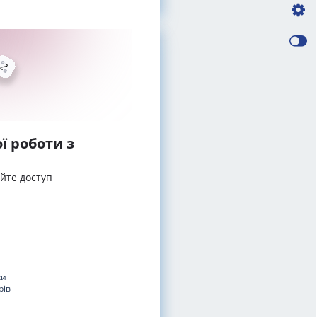
ї роботи з
айте доступ
ки
рів