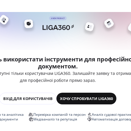
ь використати інструменти для професійно
документом.
тупні тільки користувачам LIGA360. Залишайте заявку та отрим
для професійної роботи прямо зараз.
ВХІД ДЛЯ КОРИСТУВАЧІВ
ХОЧУ СПРОБУВАТИ LIGA360
 та аналітика
Перевірка компаній та персон
Аналіз судової практи
 документи
Медіааналіз та репутація
Автоматизація догово