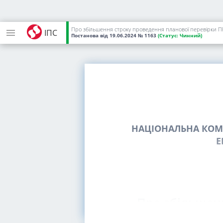
Про збільшення строку проведення планової перевірки
ІПС
Постанова
від 19.06.2024
№ 1163
(Статус:
Чинний)
НАЦІОНАЛЬНА КОМІ
Е
Про збільшен