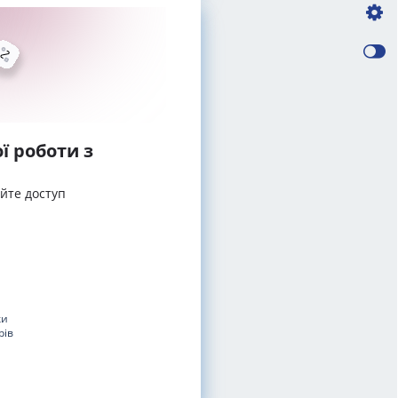
ї роботи з
айте доступ
ки
рів