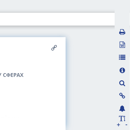
 СФЕРАХ
евірки
-
+