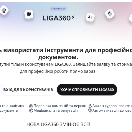
ь використати інструменти для професійно
документом.
тупні тільки користувачам LIGA360. Залишайте заявку та отрим
для професійної роботи прямо зараз.
ВХІД ДЛЯ КОРИСТУВАЧІВ
ХОЧУ СПРОБУВАТИ LIGA360
 та аналітика
Перевірка компаній та персон
Аналіз судової практи
 документи
Медіааналіз та репутація
Автоматизація догово
НОВА LIGA360 ЗМІНЮЄ ВСЕ!