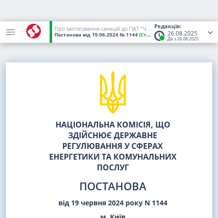
Редакція:
Про застосування санкцій до ПАТ "ЧЕРКАСИОБЛЕНЕРГО" за порушення Ліцензійних умов з розподілу електричної енергії та недотримання вимог нормативно-правових актів, що регулюють функціонування ринку електричної енергії, здійснення заходів державного регулювання та внесення змін до постанови НКРЕКП від 05 липня 2023 року N 1230
26.08.2025
Постанова
від 19.06.2024
№ 1144
(Статус:
Чинний)
Діє з 26.08.2025
НАЦІОНАЛЬНА КОМІСІЯ, ЩО
ЗДІЙСНЮЄ ДЕРЖАВНЕ
РЕГУЛЮВАННЯ У СФЕРАХ
ЕНЕРГЕТИКИ ТА КОМУНАЛЬНИХ
ПОСЛУГ
ПОСТАНОВА
від 19 червня 2024 року N 1144
м. Київ