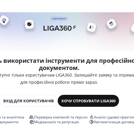
ь використати інструменти для професійно
документом.
тупні тільки користувачам LIGA360. Залишайте заявку та отрим
для професійної роботи прямо зараз.
ВХІД ДЛЯ КОРИСТУВАЧІВ
ХОЧУ СПРОБУВАТИ LIGA360
 та аналітика
Перевірка компаній та персон
Аналіз судової практи
 документи
Медіааналіз та репутація
Автоматизація догово