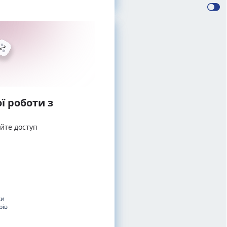
ї роботи з
айте доступ
ки
рів