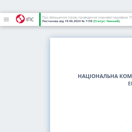
Про збільшення строку проведення планової перевірки 
ІПС
Постанова
від 19.06.2024
№ 1159
(Статус:
Чинний)
НАЦІОНАЛЬНА КОМІ
Е
Про