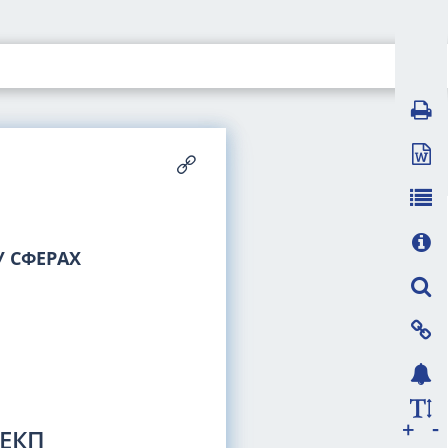
 СФЕРАХ
-
+
РЕКП