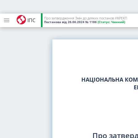
Про затвердження Змін до деяких постанов НКРЕКП
ІПС
Постанова
від 26.06.2024
№ 1186
(Статус:
Чинний)
НАЦІОНАЛЬНА КОМІ
Е
Про затвер