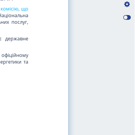
 комісію, що
аціональна
них послуг,
ює державне
а офіційному
ергетики та