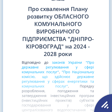
Про схвалення Плану
розвитку ОБЛАСНОГО
КОМУНАЛЬНОГО
ВИРОБНИЧОГО
ПІДПРИЄМСТВА "ДНІПРО-
КІРОВОГРАД" на 2024 -
2028 роки
Відповідно до
законів України "Про
державне регулювання у сфері
комунальних послуг"
,
"Про Національну
комісію, що здійснює державне
регулювання у сферах енергетики та
комунальних послуг"
, Порядку
розроблення, погодження та
затвердження інвестиційних програм
(інвестиційних проектів) суб'єктів
господарювання у сфері
централізованого водопостачання та