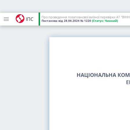
Про проведення позапланової виїзної перевірки АТ "В
ІПС
Постанова
від 28.06.2024
№ 1220
(Статус:
Чинний)
НАЦІОНАЛЬНА КОМІ
Е