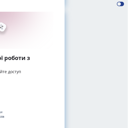
ї роботи з
айте доступ
ки
рів