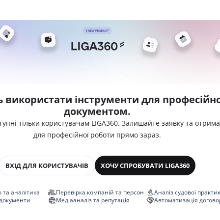
ь використати інструменти для професійно
документом.
тупні тільки користувачам LIGA360. Залишайте заявку та отрим
для професійної роботи прямо зараз.
ВХІД ДЛЯ КОРИСТУВАЧІВ
ХОЧУ СПРОБУВАТИ LIGA360
 та аналітика
Перевірка компаній та персон
Аналіз судової практи
 документи
Медіааналіз та репутація
Автоматизація догово