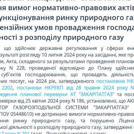
я вимог нормативно-правових акті
нкціонування ринку природного газ
ензійних умов провадження господ
ності з розподілу природного газу
ю, що здійснює державне регулювання у сферах ене
зультаті розгляду 10 липня 2024 року на засіданні, яке п
ня, Акта, складеного за результатами проведення планов
ку N 228, проведеної відповідно до Плану здійсне
суб'єктів господарювання, що провадять діяльніст
них послуг, на 2024 рік, затвердженого
постановою НК
 2202
,
постанови НКРЕКП від 28 травня 2024 року 
ведення планової перевірки АТ "ЗАКАРПАТГАЗ"
та посв
евірки від 25 квітня 2024 року N 186, установлено, що
ТОР ГАЗОРОЗПОДІЛЬНОЇ СИСТЕМИ "ЗАКАРПАТГАЗ" 
ПОУ 05448610) не дотримано вимоги нормативно-правови
ання ринку природного газу, та порушено Ліценз
ої діяльності з розподілу природного газу, затверджені
17 року N 201
(далі - Ліцензійні умови), а саме: