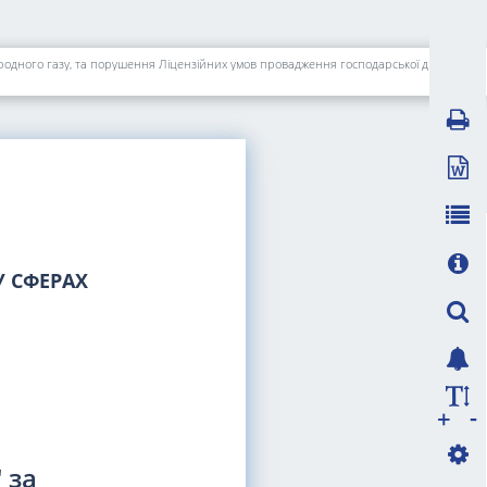
Про застосування санкцій до АТ "ЗАКАРПАТГАЗ" за недотримання вимог нормативно-правових актів, що регулюють функціонування ринку природного газу, та порушення Ліцензійних умов провадження господарської діяльності з розподілу природного газу
 СФЕРАХ
-
+
 за