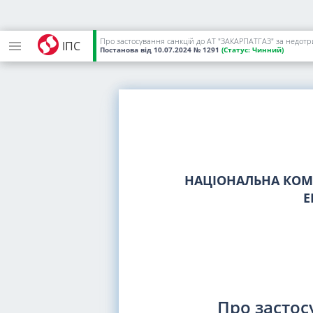
ІПС
Постанова
від 10.07.2024
№ 1291
(Статус:
Чинний)
НАЦІОНАЛЬНА КОМІ
Е
Про застос