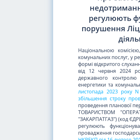
недотриманн
регулюють фу
порушення Ліц
діяль
Національною комісіє
комунальних послуг, у ре
формі відкритого слухан
від 12 червня 2024 ро
державного контролю 
енергетики та комуналь
листопада 2023 року N
збільшення строку про
проведення планової пер
ТОВАРИСТВОМ "ОПЕРА
"ЗАКАРПАТГАЗ") (код ЄДР
регулюють функціонув
провадження господарськ
НКРЕКП від 16 лютого 20