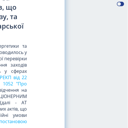
в, що
у, та
арської
ргетики та
роводилось у
ої перевірки
ння заходів
ь у сферах
РЕКП від 22
N 1052 "Про
ідчення на
 АКЦІОНЕРНИМ
(далі - АТ
х актів, що
ійні умови
постановою