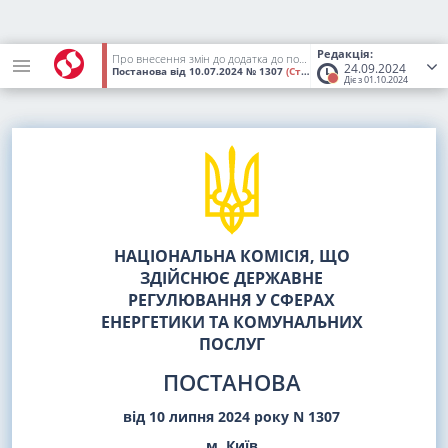
Редакція:
Про внесення змін до додатка до постанови НКРЕКП від 28 червня 2024 року N 1235
24.09.2024
Постанова
від 10.07.2024
№ 1307
(Статус:
Втратив чинність)
Діє з 01.10.2024
НАЦІОНАЛЬНА КОМІСІЯ, ЩО
ЗДІЙСНЮЄ ДЕРЖАВНЕ
РЕГУЛЮВАННЯ У СФЕРАХ
ЕНЕРГЕТИКИ ТА КОМУНАЛЬНИХ
ПОСЛУГ
ПОСТАНОВА
від 10 липня 2024 року N 1307
м. Київ