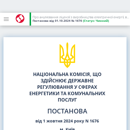
Про анулювання ліцензії з виробництва електричної енергії, виданої ФІЗИЧНІЙ ОСОБІ - ПІДПРИЄМЦЮ ГУБЕНКУ ФЕДОРУ ФЕДОРОВИЧУ, та визнання такими, що втратили чинність, деяких постанов НКРЕКП
Постанова
від 01.10.2024
№ 1676
(Статус:
Чинний)
НАЦІОНАЛЬНА КОМІСІЯ, ЩО
ЗДІЙСНЮЄ ДЕРЖАВНЕ
РЕГУЛЮВАННЯ У СФЕРАХ
ЕНЕРГЕТИКИ ТА КОМУНАЛЬНИХ
ПОСЛУГ
ПОСТАНОВА
від 1 жовтня 2024 року N 1676
м. Київ