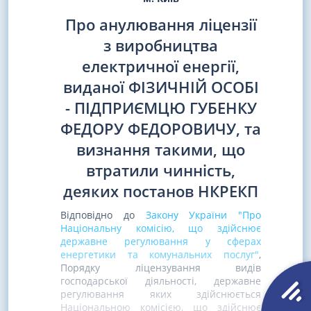
Про анулювання ліцензії
з виробництва
електричної енергії,
виданої ФІЗИЧНІЙ ОСОБІ
- ПІДПРИЄМЦЮ ГУБЕНКУ
ФЕДОРУ ФЕДОРОВИЧУ, та
визнання такими, що
втратили чинність,
деяких постанов НКРЕКП
Відповідно до
Закону України "Про
Національну комісію, що здійснює
державне регулювання у сферах
енергетики та комунальних послуг"
,
Порядку ліцензування видів
господарської діяльності, державне
регулювання яких здійснюється
Національною комісією, що здійснює