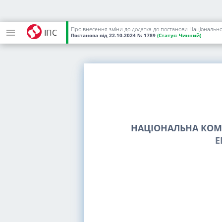
Про внесення зміни до додатка до постанови Національної
ІПС
Постанова
від 22.10.2024
№ 1789
(Статус:
Чинний)
НАЦІОНАЛЬНА КОМІ
Е