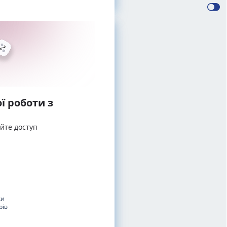
ї роботи з
айте доступ
ки
рів