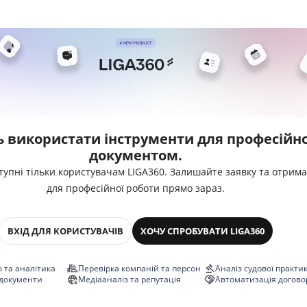
ь використати інструменти для професійно
документом.
тупні тільки користувачам LIGA360. Залишайте заявку та отрим
для професійної роботи прямо зараз.
ВХІД ДЛЯ КОРИСТУВАЧІВ
ХОЧУ СПРОБУВАТИ LIGA360
 та аналітика
Перевірка компаній та персон
Аналіз судової практи
 документи
Медіааналіз та репутація
Автоматизація догово