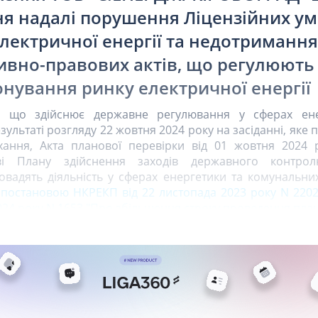
я надалі порушення Ліцензійних ум
лектричної енергії та недотриманн
вно-правових актів, що регулюють
нування ринку електричної енергії
ю, що здійснює державне регулювання у сферах ене
зультаті розгляду 22 жовтня 2024 року на засіданні, яке
хання, Акта планової перевірки від 01 жовтня 2024 
ві Плану здійснення заходів державного контролю
вадять діяльність у сферах енергетики та комунальних
о
постановою НКРЕКП від 22 листопада 2023 року N 220
024 року N 1653 "Про збільшення строку проведення пла