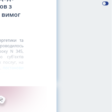
ов з
я вимог
ргетики та
 проводилось
року N 345,
 суб'єктів
 послуг, на
2
,
постанови
нової