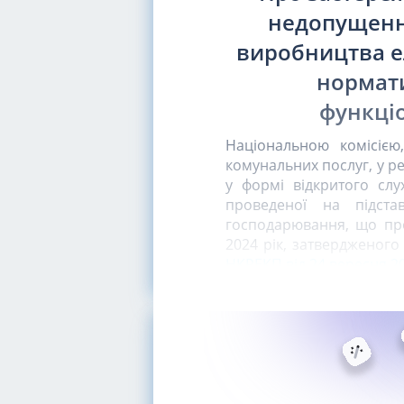
недопущенн
виробництва е
нормати
функціо
Національною комісіє
комунальних послуг, у ре
у формі відкритого слу
проведеної на підста
господарювання, що про
2024 рік, затвердженог
НКРЕКП від 24 вересня 2