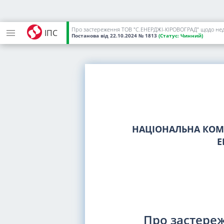
ІПС
Постанова
від 22.10.2024
№ 1813
(Статус:
Чинний)
НАЦІОНАЛЬНА КОМІ
Е
Про застере