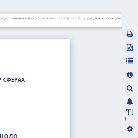
Про застереження ТОВ "С.ЕНЕРДЖІ-КІРОВОГРАД" щодо недопущення надалі порушення Ліцензійних умов з виробництва електричної енергії та недотримання вимог нормативно-правових актів, що регулюють функціонування ринку електричної енергії
 СФЕРАХ
-
+
 щодо