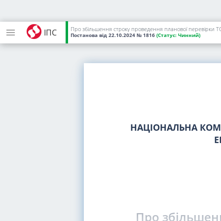
Про збільшення строку проведення планової перевірки Т
ІПС
Постанова
від 22.10.2024
№ 1816
(Статус:
Чинний)
НАЦІОНАЛЬНА КОМІ
Е
Про збільшен