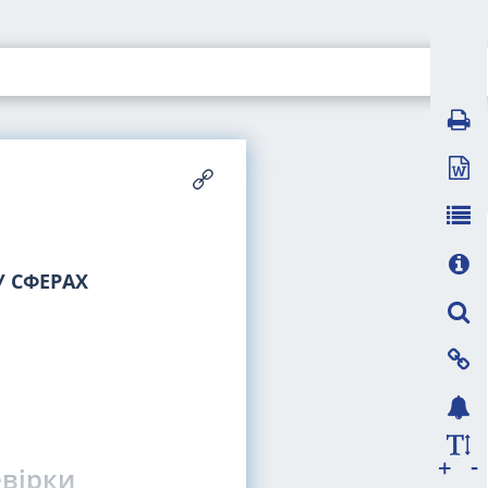
 СФЕРАХ
-
+
евірки