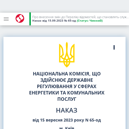
Про внесення змін до Переліку відомостей, що становлять службову інформацію і яким надається гриф обмеження доступу "Для службового користування" в Національній комісії, що здійснює державне регулювання у сферах енергетики та комунальних послуг
Наказ
від 15.09.2023
№ 65-од
(Статус:
Чинний)
НАЦІОНАЛЬНА КОМІСІЯ, ЩО
ЗДІЙСНЮЄ ДЕРЖАВНЕ
РЕГУЛЮВАННЯ У СФЕРАХ
ЕНЕРГЕТИКИ ТА КОМУНАЛЬНИХ
ПОСЛУГ
НАКАЗ
від 15 вересня 2023 року N 65-од
м. Київ