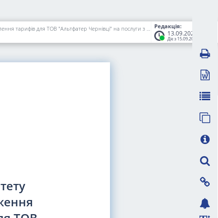
Редакція:
Про внесення змін до рішення виконавчого комітету міської ради від 25.05.2021 р. N 345/11 "Про погодження Інвестиційних програм та встановлення тарифів для ТОВ "Альтфатер Чернівці" на послуги з поводження з побутовими відходами (зберігання, перевезення твердих, великогабаритних, ремонтних відходів) та визнання такими, що втратили чинність, окремих пунктів рішення виконавчого комітету міської ради від 26.05.2020 р. N 230/12"
13.09.2022
Діє з 15.09.2022
тету
дження
ля ТОВ