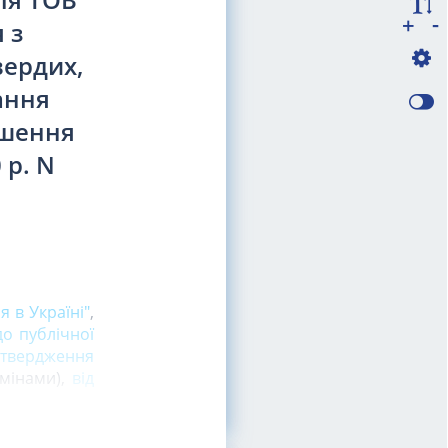
-
+
 з
вердих,
ання
ішення
 р. N
 в Україні"
,
до публічної
затвердження
змінами),
від