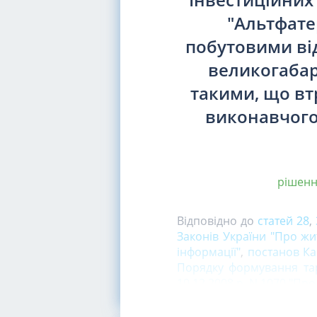
"Альтфате
побутовими від
великогабар
такими, що вт
виконавчого 
рішення
Відповідно до
статей 28
,
Законів України "Про жи
інформації"
,
постанов Ка
Порядку формування тар
10.12.2008 р. N 1070 "П