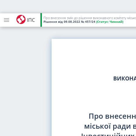
ІПС
Рішення
від 09.08.2022
№ 457/24
(Статус:
Чинний)
ВИКОНА
Про внесенн
міської ради 
Інвестиційних