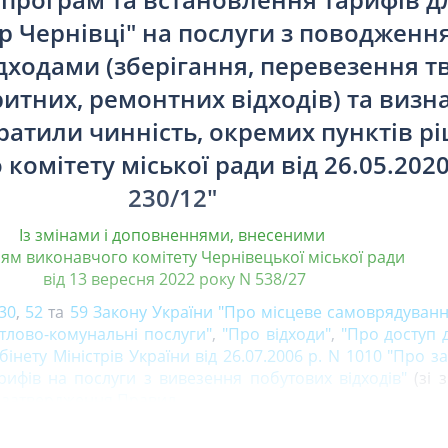
р Чернівці" на послуги з поводження
ходами (зберігання, перевезення т
итних, ремонтних відходів) та визн
ратили чинність, окремих пунктів р
комітету міської ради від 26.05.2020
230/12"
Із змінами і доповненнями, внесеними
м виконавчого комітету Чернівецької міської ради
від 13 вересня 2022 року N 538/27
30
,
52
та
59 Закону України "Про місцеве самоврядування
тлово-комунальні послуги"
,
"Про відходи"
,
"Про доступ 
бінету Міністрів України від 26.07.2006 р. N 1010 "Про 
ифів на послуги з вивезення побутових відходів"
(зі 
ро затвердження Правил