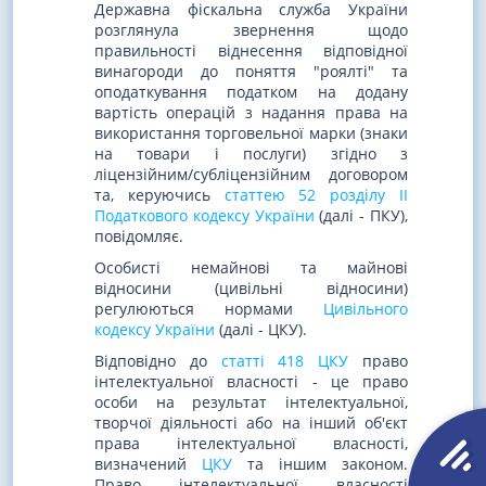
Державна фіскальна служба України
розглянула звернення щодо
правильності віднесення відповідної
винагороди до поняття "роялті" та
оподаткування податком на додану
вартість операцій з надання права на
використання торговельної марки (знаки
на товари і послуги) згідно з
ліцензійним/субліцензійним договором
та, керуючись
статтею 52 розділу II
Податкового кодексу України
(далі - ПКУ),
повідомляє.
Особисті немайнові та майнові
відносини (цивільні відносини)
регулюються нормами
Цивільного
кодексу України
(далі - ЦКУ).
Відповідно до
статті 418 ЦКУ
право
інтелектуальної власності - це право
особи на результат інтелектуальної,
творчої діяльності або на інший об'єкт
права інтелектуальної власності,
визначений
ЦКУ
та іншим законом.
Право інтелектуальної власності