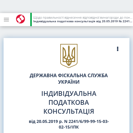
Щодо правильності віднесення відповідної винагороди до поняття "роялті" та оподаткування податком на додану вартість операцій з надання права на використання торговельної марки (знаки на товари і послуги) згідно з ліцензійним/субліцензійним договором
Індивідуальна податкова консультація
від 20.05.2019
№ 2241/6/99-99-15-03-02-15/ІПК
ДЕРЖАВНА ФІСКАЛЬНА СЛУЖБА
УКРАЇНИ
ІНДИВІДУАЛЬНА
ПОДАТКОВА
КОНСУЛЬТАЦІЯ
від 20.05.2019 р. N 2241/6/99-99-15-03-
02-15/ІПК