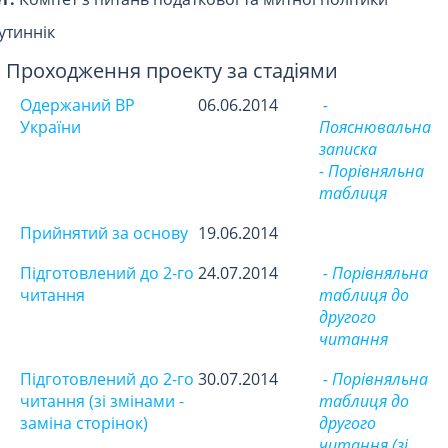
утиннік
Проходження проекту за стадіями
Одержаний ВР
06.06.2014
-
України
Пояснювальна
записка
- Порівняльна
таблиця
Прийнятий за основу
19.06.2014
Підготовлений до 2-го
24.07.2014
- Порівняльна
читання
таблиця до
другого
читання
Підготовлений до 2-го
30.07.2014
- Порівняльна
читання (зі змінами -
таблиця до
заміна сторінок)
другого
читання (зі