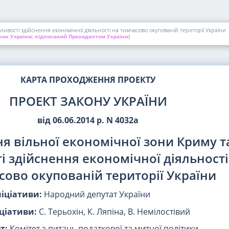
ливості здійснення економічної діяльності на тимчасово окупованій території України
кон України; підписаний Президентом України)
КАРТА ПРОХОДЖЕННЯ ПРОЕКТУ
ПРОЕКТ ЗАКОНУ УКРАЇНИ
від 06.06.2014 р. N 4032а
я вільної економічної зони Криму т
і здійснення економічної діяльності
сово окупованій території України
ніціативи:
Народний депутат України
ціативи:
С. Терьохін, К. Ляпіна, В. Немілостівий
т:
Комітет з питань податкової та митної політики