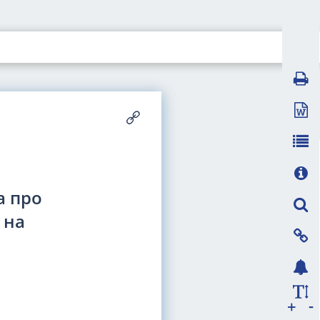
а про
 на
-
+