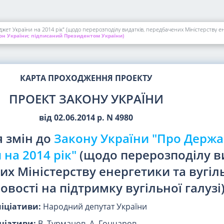
т України на 2014 рік" (щодо перерозподілу видатків, передбачених Міністерству енер
он України; підписаний Президентом України)
КАРТА ПРОХОДЖЕННЯ ПРОЕКТУ
ПРОЕКТ ЗАКОНУ УКРАЇНИ
від 02.06.2014 р. N 4980
 змін до
Закону України "Про Держ
на 2014 рік"
(щодо перерозподілу ви
х Міністерству енергетики та вугіл
вості на підтримку вугільної галузі
ніціативи:
Народний депутат України
ціативи:
В. Турманов, А. Гончаров