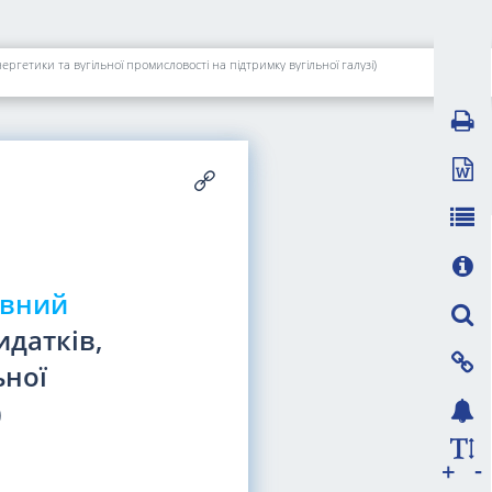
гетики та вугільної промисловості на підтримку вугільної галузі)
авний
датків,
ьної
)
-
+