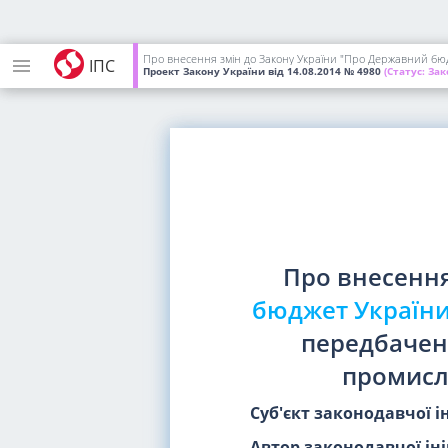
Про внесення змін до Закону України "Про Державний бюдже
ІПС
Проект Закону України
від 14.08.2014
№ 4980
(Статус:
Зак
Про внесення
бюджет України 
передбачени
промисло
Суб'єкт законодавчої і
Автор законодавчої іні