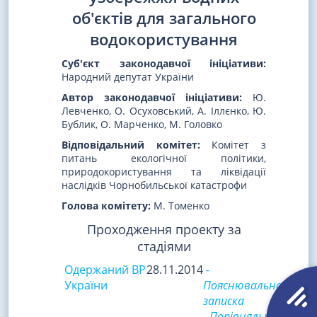
об'єктів для загального
водокористування
Суб'єкт законодавчої ініціативи:
Народний депутат України
Автор законодавчої ініціативи:
Ю.
Левченко, О. Осуховський, А. Іллєнко, Ю.
Бублик, О. Марченко, М. Головко
Відповідальний комітет:
Комітет з
питань екологічної політики,
природокористування та ліквідації
наслідків Чорнобильської катастрофи
Голова комітету:
М. Томенко
Проходження проекту за
стадіями
Одержаний ВР
28.11.2014
-
України
Пояснювальна
записка
- Порівняльна