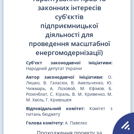
законних інтересів
суб'єктів
підприємницької
діяльності для
проведення масштабної
енергомодернізації)
Суб'єкт законодавчої ініціативи:
Народний депутат України
Автор законодавчої ініціативи:
О.
Ляшко, В. Галасюк, В. Амельченко, Ю.
Чижмарь, А. Лозовой, М. Єфімов, Б.
Розенблат, С. Кіраль, В. М. Кривенко, М.
М. Хміль, Г. Кривошея
Відповідальний комітет:
Комітет з
питань бюджету
Голова комітету:
А. Павелко
Проходження проекту за