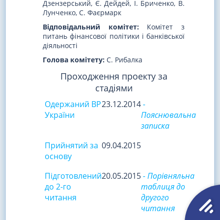
Дзензерський, Є. Дейдей, І. Бриченко, В.
Лунченко, С. Фаєрмарк
Відповідальний комітет:
Комітет з
питань фінансової політики і банківської
діяльності
Голова комітету:
С. Рибалка
Проходження проекту за
стадіями
Одержаний ВР
23.12.2014
-
України
Пояснювальна
записка
Прийнятий за
09.04.2015
основу
Підготовлений
20.05.2015
- Порівняльна
до 2-го
таблиця до
читання
другого
читання