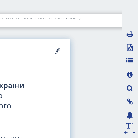
нального агентства з питань запобігання корупції
України
о
ого
-
+
родомов, І.