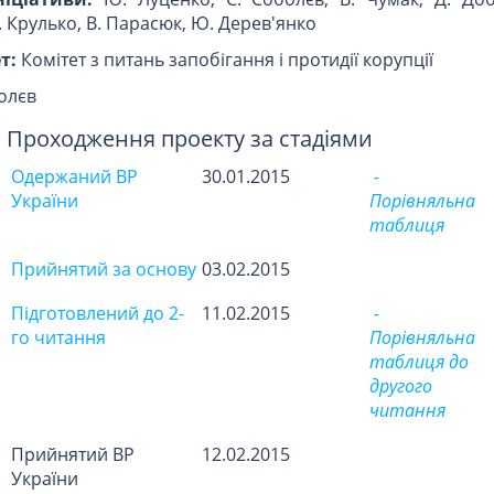
. Крулько, В. Парасюк, Ю. Дерев'янко
т:
Комітет з питань запобігання і протидії корупції
олєв
Проходження проекту за стадіями
Одержаний ВР
30.01.2015
-
України
Порівняльна
таблиця
Прийнятий за основу
03.02.2015
Підготовлений до 2-
11.02.2015
-
го читання
Порівняльна
таблиця до
другого
читання
Прийнятий ВР
12.02.2015
України