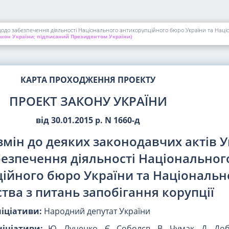
щодо забезпечення діяльності Національного антикорупційного бюро України та Націо
кон України; підписаний Президентом України)
КАРТА ПРОХОДЖЕННЯ ПРОЕКТУ
ПРОЕКТ ЗАКОНУ УКРАЇНИ
від 30.01.2015 р. N 1660-д
змін до деяких законодавчих актів 
езпечення діяльності Національног
ійного бюро України та Національн
ства з питань запобігання корупції
ніціативи:
Народний депутат України
іціативи:
Ю. Луценко, Є. Соболєв, В. Чумак, Д. Доб