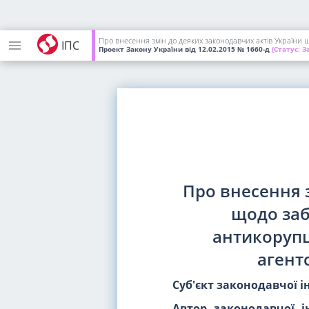
Про внесення змін до деяких законодавчих актів України 
ІПС
Проект Закону України
від 12.02.2015
№ 1660-д
(Статус:
За
Про внесення 
щодо заб
антикорупц
агент
Суб'єкт законодавчої і
Автор законодавчої ін