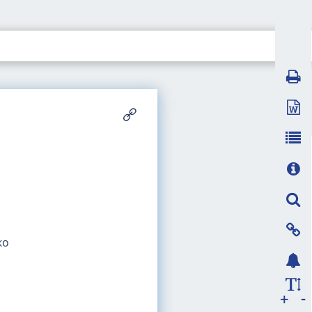
ко
-
+