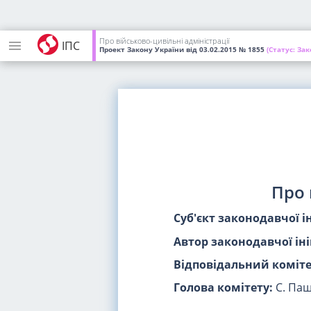
Про військово-цивільні адміністрації
ІПС
Проект Закону України
від 03.02.2015
№ 1855
(Статус:
Зак
Про 
Суб'єкт законодавчої і
Автор законодавчої іні
Відповідальний коміте
Голова комітету:
С. Па