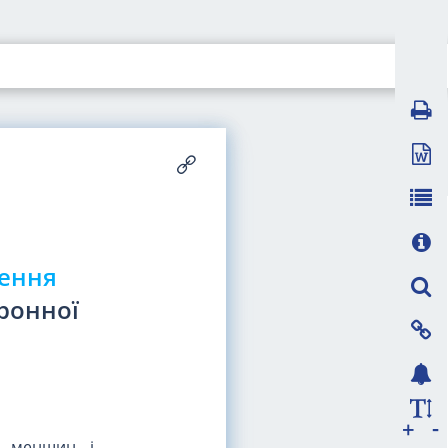
нення
ронної
-
+
х меншин і