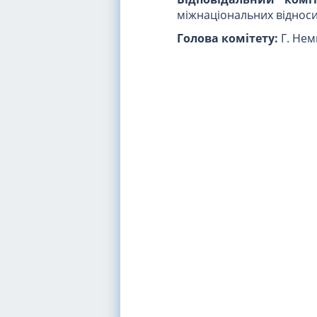
міжнаціональних віднос
Голова комітету:
Г. Нем