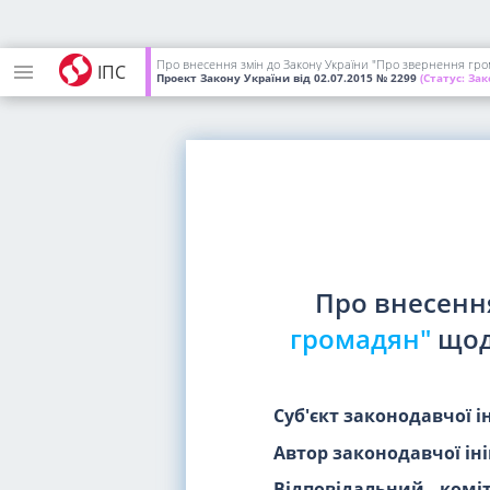
Про внесення змін до Закону України "Про звернення гро
ІПС
Проект Закону України
від 02.07.2015
№ 2299
(Статус:
Зак
Про внесенн
громадян"
щод
Суб'єкт законодавчої і
Автор законодавчої іні
Відповідальний коміт