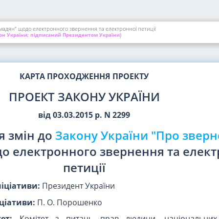
мадян" щодо електронного звернення та електронної петиції
он України; підписаний Президентом України)
КАРТА ПРОХОДЖЕННЯ ПРОЕКТУ
ПРОЕКТ ЗАКОНУ УКРАЇНИ
від 03.03.2015 р. N 2299
я змін до
Закону України "Про звер
о електронного звернення та елект
петиції
ніціативи:
Президент України
ціативи:
П. О. Порошенко
ет:
Комітет з питань прав людини, національни