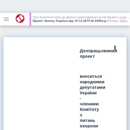
Про внесення змін до деяких законодавчих актів України щодо удосконалення законодавства з питань діяльності закладів охорони здоров'я
Проект Закону України
від 10.12.2015
№ 2309а-д
(Статус:
Одержаний ВР України)
Доопрацьований
проект
вноситься
народними
депутатами
України
-
членами
Комітету
з
питань
охорони