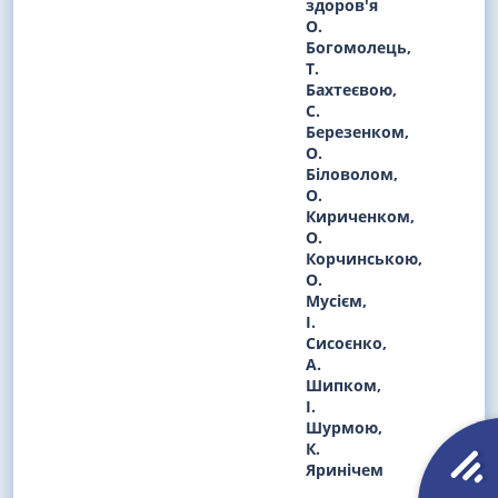
здоров'я
О.
Богомолець,
Т.
Бахтеєвою,
С.
Березенком,
О.
Біловолом,
О.
Кириченком,
О.
Корчинською,
О.
Мусієм,
І.
Сисоєнко,
А.
Шипком,
І.
Шурмою,
К.
Яринічем