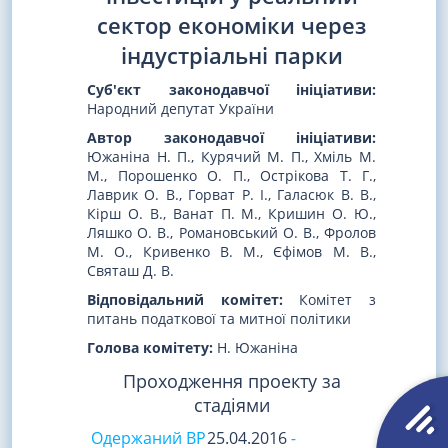
сектор економіки через
індустріальні парки
Суб'єкт законодавчої ініціативи:
Народний депутат України
Автор законодавчої ініціативи:
Южаніна Н. П., Курячий М. П., Хміль М.
М., Порошенко О. П., Острікова Т. Г.,
Лаврик О. В., Горват Р. І., Галасюк В. В.,
Кірш О. В., Ванат П. М., Кришин О. Ю.,
Ляшко О. В., Романовський О. В., Фролов
М. О., Кривенко В. М., Єфімов М. В.,
Святаш Д. В.
Відповідальний комітет:
Комітет з
питань податкової та митної політики
Голова комітету:
Н. Южаніна
Проходження проекту за
стадіями
Одержаний ВР
25.04.2016
-