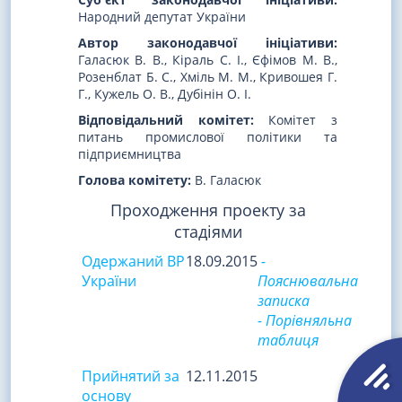
Народний депутат України
Автор законодавчої ініціативи:
Галасюк В. В., Кіраль С. І., Єфімов М. В.,
Розенблат Б. С., Хміль М. М., Кривошея Г.
Г., Кужель О. В., Дубінін О. І.
Відповідальний комітет:
Комітет з
питань промислової політики та
підприємництва
Голова комітету:
В. Галасюк
Проходження проекту за
стадіями
Одержаний ВР
18.09.2015
-
України
Пояснювальна
записка
- Порівняльна
таблиця
Прийнятий за
12.11.2015
основу