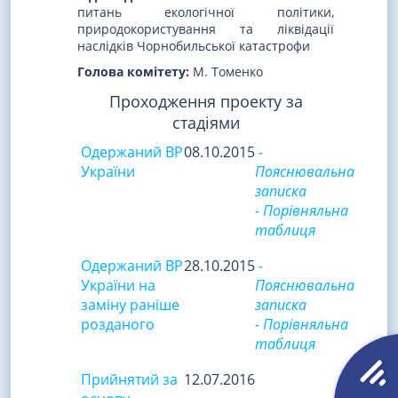
питань екологічної політики,
природокористування та ліквідації
наслідків Чорнобильської катастрофи
Голова комітету:
М. Томенко
Проходження проекту за
стадіями
Одержаний ВР
08.10.2015
-
України
Пояснювальна
записка
- Порівняльна
таблиця
Одержаний ВР
28.10.2015
-
України на
Пояснювальна
заміну раніше
записка
розданого
- Порівняльна
таблиця
Прийнятий за
12.07.2016