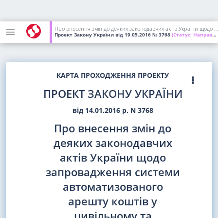
Про внесення змін до деяких законодавчих актів України щодо запровадження системи автоматизованого арешту коштів у цивільному та господарському судочинстві
Проект Закону України
від 19.05.2016
№ 3768
(Статус:
Направлений на повторне перше читання)
КАРТА ПРОХОДЖЕННЯ ПРОЕКТУ
ПРОЕКТ ЗАКОНУ УКРАЇНИ
від 14.01.2016 р. N 3768
Про внесення змін до
деяких законодавчих
актів України щодо
запровадження системи
автоматизованого
арешту коштів у
цивільному та