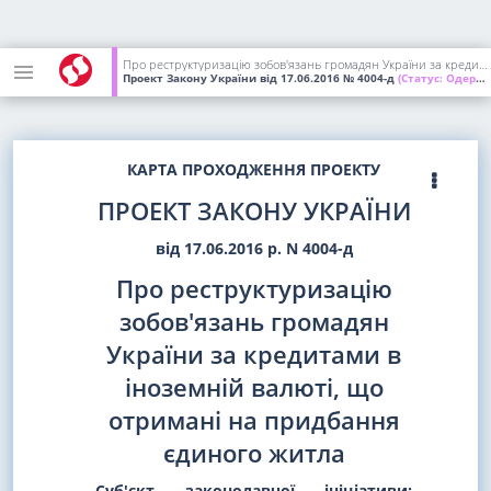
Про реструктуризацію зобов'язань громадян України за кредитами в іноземній валюті, що отримані на придбання єдиного житла
Проект Закону України
від 17.06.2016
№ 4004-д
(Статус:
Одержаний ВР України)
КАРТА ПРОХОДЖЕННЯ ПРОЕКТУ
ПРОЕКТ ЗАКОНУ УКРАЇНИ
від 17.06.2016 р. N 4004-д
Про реструктуризацію
зобов'язань громадян
України за кредитами в
іноземній валюті, що
отримані на придбання
єдиного житла
Суб'єкт законодавчої ініціативи: