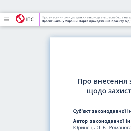
Про внесення змін до деяких законодавчих актів України 
ІПС
Проект Закону України, Карта проходження проекту
від 
Про внесення 
щодо захист
Суб'єкт законодавчої і
Автор законодавчої ін
Юринець О. В., Романова 