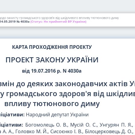
щодо захисту громадського здоров'я від шкідливого впливу тютюнового диму
14.05.2019
№ 4030а
(Статус:
Не прийнятий ВР України)
КАРТА ПРОХОДЖЕННЯ ПРОЕКТУ
ПРОЕКТ ЗАКОНУ УКРАЇНИ
від 19.07.2016 р. N 4030а
змін до деяких законодавчих актів 
у громадського здоров'я від шкідли
впливу тютюнового диму
ніціативи:
Народний депутат України
іціативи:
Богомолець О. В., Мусій О. С., Унгурян П. Я., 
А. А., Головко М. Й., Сисоєнко І. В., Білоцерковець Д. О.