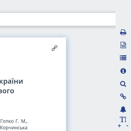
України
вого
Гопко Г. М.,
-
+
, Корчинська