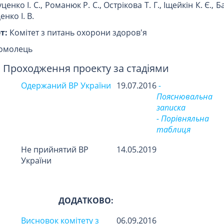
енко І. С., Романюк Р. С., Острікова Т. Г., Іщейкін К. Є., Ба
нко І. В.
т:
Комітет з питань охорони здоров'я
гомолець
Проходження проекту за стадіями
Одержаний ВР України
19.07.2016
-
Пояснювальна
записка
- Порівняльна
таблиця
Не прийнятий ВР
14.05.2019
України
ДОДАТКОВО:
Висновок комітету з
06.09.2016