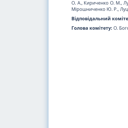
О. А., Кириченко О. М., Луц
Мірошниченко Ю. Р., Луце
Відповідальний коміте
Голова комітету:
О. Бо