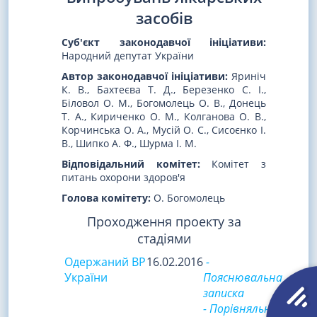
засобів
Суб'єкт законодавчої ініціативи:
Народний депутат України
Автор законодавчої ініціативи:
Яриніч
К. В., Бахтеєва Т. Д., Березенко С. І.,
Біловол О. М., Богомолець О. В., Донець
Т. А., Кириченко О. М., Колганова О. В.,
Корчинська О. А., Мусій О. С., Сисоєнко І.
В., Шипко А. Ф., Шурма І. М.
Відповідальний комітет:
Комітет з
питань охорони здоров'я
Голова комітету:
О. Богомолець
Проходження проекту за
стадіями
Одержаний ВР
16.02.2016
-
України
Пояснювальна
записка
- Порівняльна