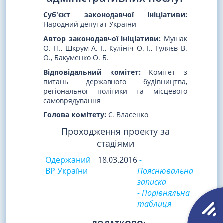
Суб'єкт законодавчої ініціативи:
Народний депутат України
Автор законодавчої ініціативи:
Мушак
О. П., Шкрум А. І., Кулініч О. І., Гуляєв В.
О., Бакуменко О. Б.
Відповідальний комітет:
Комітет з
питань державного будівництва,
регіональної політики та місцевого
самоврядування
Голова комітету:
С. Власенко
Проходження проекту за
стадіями
Одержаний
18.03.2016
-
ВР України
Пояснювальна
записка
- Порівняльна
таблиця