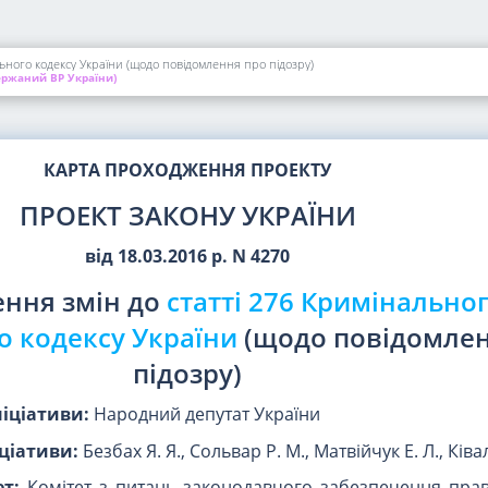
ьного кодексу України (щодо повідомлення про підозру)
ржаний ВР України)
КАРТА ПРОХОДЖЕННЯ ПРОЕКТУ
ПРОЕКТ ЗАКОНУ УКРАЇНИ
від 18.03.2016 р. N 4270
ення змін до
статті 276 Кримінально
о кодексу України
(щодо повідомлен
підозру)
ніціативи:
Народний депутат України
ціативи:
Безбах Я. Я., Сольвар Р. М., Матвійчук Е. Л., Ківа
т:
Комітет з питань законодавчого забезпечення пра