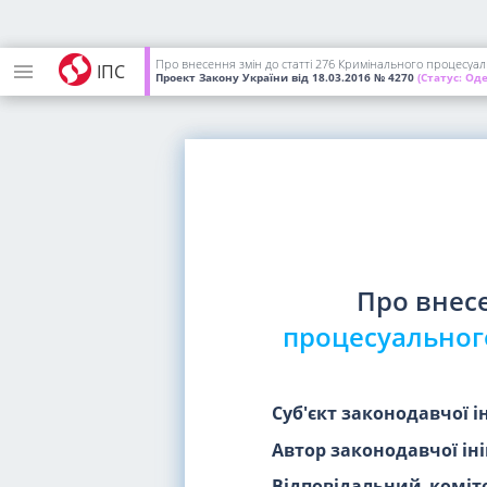
Про внесення змін до статті 276 Кримінального процесуал
ІПС
Проект Закону України
від 18.03.2016
№ 4270
(Статус:
Оде
Про внес
процесуальног
Суб'єкт законодавчої і
Автор законодавчої іні
Відповідальний коміте