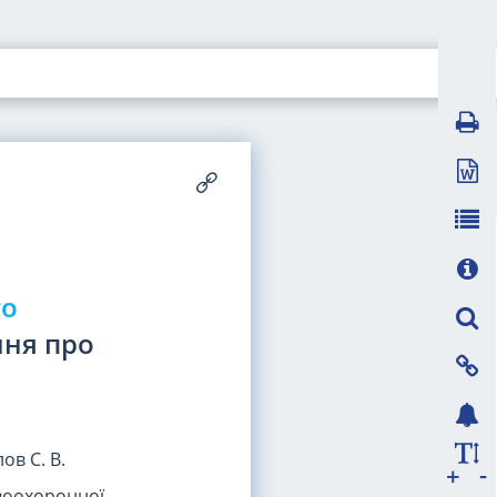
го
ня про
лов С. В.
-
+
воохоронної