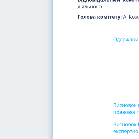
діяльності
Голова комітету:
А. Кож
Одержаний
Висновок к
правової 
Висновок 
експертно