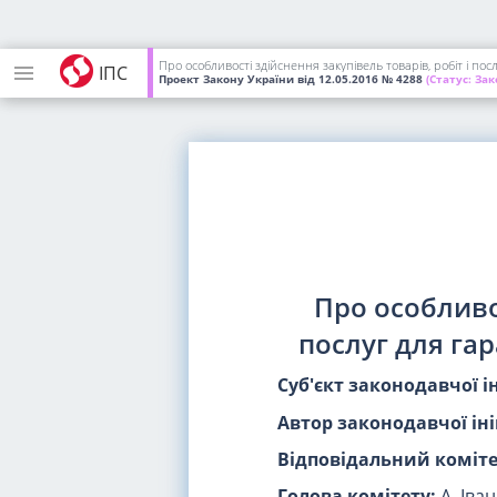
Про особливості здійснення закупівель товарів, робіт і п
ІПС
Проект Закону України
від 12.05.2016
№ 4288
(Статус:
Зак
Про особливос
послуг для га
Суб'єкт законодавчої і
Автор законодавчої іні
Відповідальний коміте
Голова комітету:
А. Іва