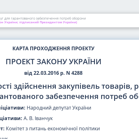
ослуг для гарантованого забезпечення потреб оборони
он України; підписаний Президентом України)
КАРТА ПРОХОДЖЕННЯ ПРОЕКТУ
ПРОЕКТ ЗАКОНУ УКРАЇНИ
від 22.03.2016 р. N 4288
ті здійснення закупівель товарів, ро
рантованого забезпечення потреб о
ніціативи:
Народний депутат України
ціативи:
А. В. Іванчук
т:
Комітет з питань економічної політики
нчук