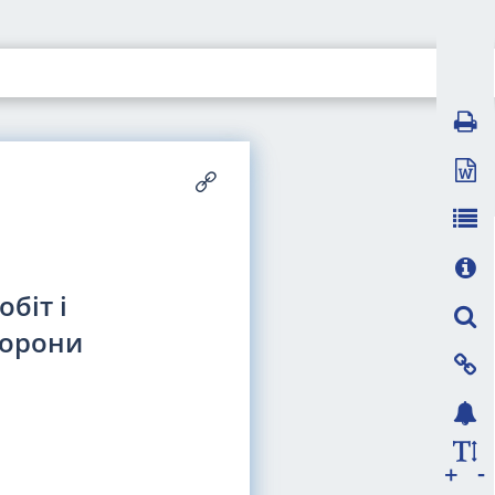
біт і
борони
-
+