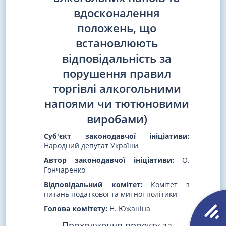
вдосконалення
положень, що
встановлюють
відповідальність за
порушення правил
торгівлі алкогольними
напоями чи тютюновими
виробами)
Суб'єкт законодавчої ініціативи:
Народний депутат України
Автор законодавчої ініціативи:
О.
Гончаренко
Відповідальний комітет:
Комітет з
питань податкової та митної політики
Голова комітету:
Н. Южаніна
Проходження проекту за