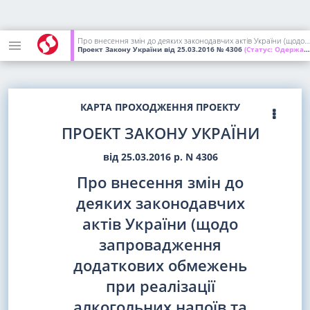
Про внесення змін до деяких законодавчих актів України (щодо запровадження додаткових обмежень при реалізації алкогольних напоїв та вдосконалення положень, що встановлюють відповідальність за порушення правил торгівлі алкогольними напоями чи тютюновими виробами)
Проект Закону України
від 25.03.2016
№ 4306
(Статус:
Одержаний ВР України)
КАРТА ПРОХОДЖЕННЯ ПРОЕКТУ
ПРОЕКТ ЗАКОНУ УКРАЇНИ
від 25.03.2016 р. N 4306
Про внесення змін до
деяких законодавчих
актів України (щодо
запровадження
додаткових обмежень
при реалізації
алкогольних напоїв та