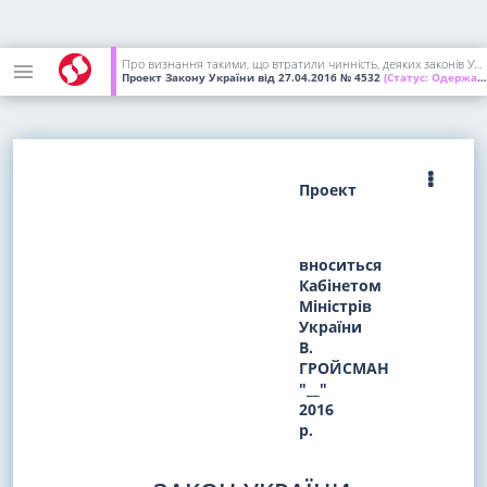
Про визнання такими, що втратили чинність, деяких законів України щодо державного регулювання виробництва і реалізації цукру
Проект Закону України
від 27.04.2016
№ 4532
(Статус:
Одержаний ВР України)
Проект
вноситься
Кабінетом
Міністрів
України
В.
ГРОЙСМАН
"__"
2016
р.