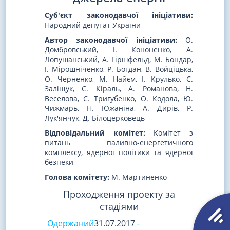
Суб'єкт законодавчої ініціативи:
Народний депутат України
Автор законодавчої ініціативи:
О.
Домбровський, І. Кононенко, А.
Лопушанський, А. Гіршфельд, М. Бондар,
І. Мірошніченко, Р. Богдан, В. Войціцька,
О. Черненко, М. Найєм, І. Крулько, С.
Заліщук, С. Кіраль, А. Романова, Н.
Веселова, С. Тригубенко, О. Кодола, Ю.
Чижмарь, Н. Южаніна, А. Дирів, Р.
Лук'янчук, Д. Білоцерковець
Відповідальний комітет:
Комітет з
питань паливно-енергетичного
комплексу, ядерної політики та ядерної
безпеки
Голова комітету:
М. Мартиненко
Проходження проекту за
стадіями
Одержаний
31.07.2017
-