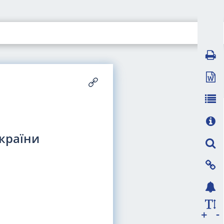
України
-
+