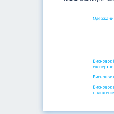
Одержаний
Висновок 
експертно
Висновок 
Висновок 
положення