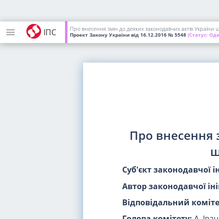
Про внесення змін до деяких законодавчих актів України 
ІПС
Проект Закону України
від 16.12.2016
№ 5548
(Статус:
Оде
Про внесення 
щ
Суб'єкт законодавчої і
Автор законодавчої іні
Відповідальний коміте
Голова комітету:
А. Іва